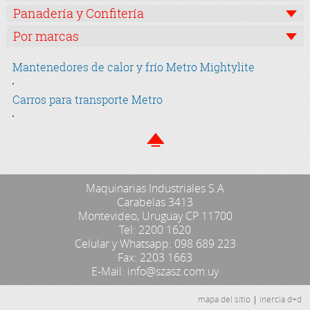
Panadería y Confitería
Por marcas
Mantenedores de calor y frío Metro Mightylite
Carros para transporte Metro
Maquinarias Industriales S.A
Carabelas 3413
Montevideo, Uruguay CP 11700
Tel: 2200 1620
Celular y Whatsapp: 098 689 223
Fax: 2203 1663
E-Mail: info@szasz.com.uy
mapa del sitio
|
inercia d+d